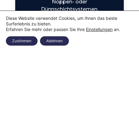
Noppen- oder
Dünnschichtsystemen.
Diese Website verwendet Cookies, um Ihnen das beste
Mehr erfahren
Surferlebnis zu bieten.
Erfahren Sie mehr oder passen Sie Ihre
Einstellungen
an.
WÄRME- &
Zustimmen
Ablehnen
TRITTSCHALLDÄMMUNG
Ein durchdachter Bodenaufbau
beginnt mit der richtigen Basis.
Wir sorgen für die nötige
Isolierung gegen Energieverlust
und Lärm.
Mehr erfahren
DÄMMUNG &
ABDICHTUNG
Der Schutz vor Feuchtigkeit ist