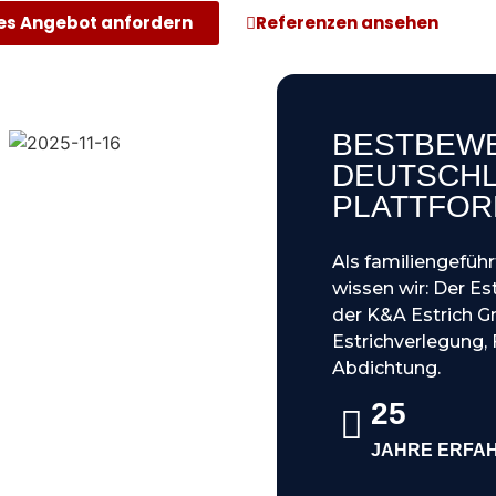
es Angebot anfordern
Referenzen ansehen
BESTBEWE
DEUTSCHL
PLATTFO
Als familiengefüh
wissen wir: Der Es
der K&A Estrich G
Estrichverlegung
Abdichtung.
25
JAHRE ERFA