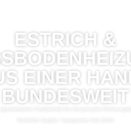
EN
ÜBER UNS
REFERENZEN
ANGEBOT
K&A Estrich GmbH
ESTRICH &
SBODENHEIZU
 EINER HAND 
UNDESWEIT
 spezialisierter Fachbetrieb für den privaten Wohnungs
Pünktlich. Sauber. Transparent. Seit 2006.