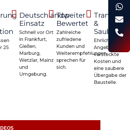
hrung
Deutschlandweiter
Top-
Transpare
Einsatz
Bewertet
&
tion
Sauberkei
Schnell vor Ort
Zahlreiche
in Frankfurt,
zufriedene
ssen
Ehrliche
Gießen,
Kunden und
r 25
Angebote ohn
Marburg,
Weiterempfehlungen
versteckte
Wetzlar, Mainz
sprechen für
Kosten und
und
sich.
eine saubere
Umgebung.
Übergabe der
Baustelle.
IDEOS